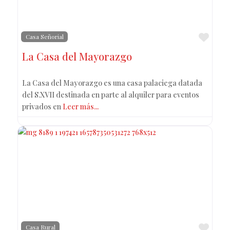
Favo
Casa Señorial
La Casa del Mayorazgo
La Casa del Mayorazgo es una casa palaciega datada
del S.XVII destinada en parte al alquiler para eventos
privados en
Leer más...
Favo
Casa Rural