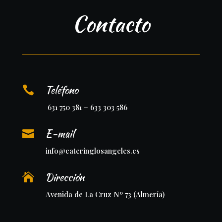
Contacto
Teléfono

631 750 381 – 633 303 586
E-mail

info@cateringlosangeles.es
Dirección

Avenida de La Cruz Nº 73 (Almería)