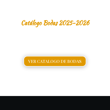
Catálogo Bodas 2025-2026
Todos los años preparamos un catalogo con menús
sugeridos y servicios para que te puedas hacer una
idea de lo que ofrecemos, los menús son variables y se
pueden adaptar a tus necesidades y sugerencias…
VER CATALOGO DE BODAS